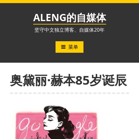
跳
至
ALENG的自媒体
内
容
坚守中文独立博客、自媒体20年
菜单
奥黛丽·赫本85岁诞辰