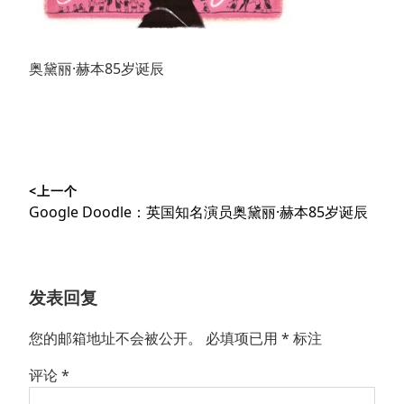
奥黛丽·赫本85岁诞辰
文
<上一个
章
上
Google Doodle：英国知名演员奥黛丽·赫本85岁诞辰
导
篇
文
航
章：
发表回复
您的邮箱地址不会被公开。
必填项已用
*
标注
评论
*