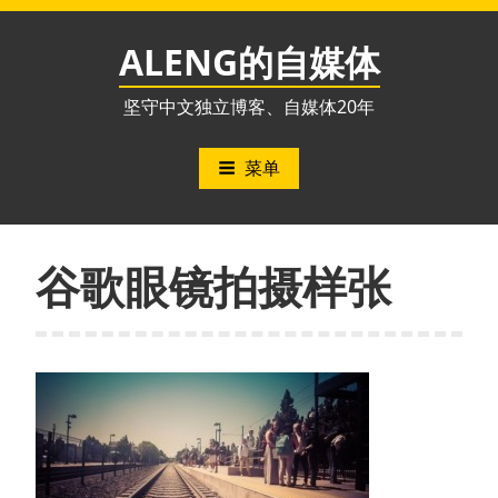
跳
至
ALENG的自媒体
内
容
坚守中文独立博客、自媒体20年
菜单
谷歌眼镜拍摄样张