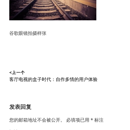
谷歌眼镜拍摄样张
文
<上一个
章
上
客厅电视的盒子时代：自作多情的用户体验
导
篇
文
航
章：
发表回复
您的邮箱地址不会被公开。
必填项已用
*
标注