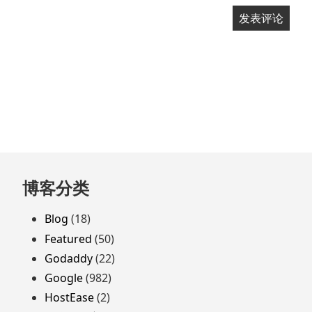
跳
博客分类
至
页
Blog
(18)
脚
Featured
(50)
Godaddy
(22)
Google
(982)
HostEase
(2)