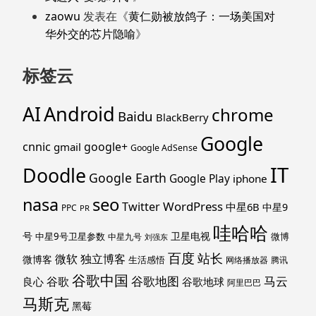
zaowu
发表在《
黄仁勋被放鸽子：一场美国对
华外交的芯片隐喻
》
标签云
Android
AI
chrome
Baidu
BlackBerry
Google
cnnic
google+
gmail
Google AdSense
IT
Doodle
Google Earth
Google Play
iphone
nasa
seo
WordPress
Twitter
中星6B
中星9
PPC
PR
哇哈哈
号
卫星电视
中星9号卫星参数
微博
中星九号
刘强东
百度
站长
独立博客
微软
微博客
生活感悟
网络播放器
腾讯
谷歌中国
马云
谷歌地图
谷歌
谷歌地球
良心
阿里巴巴
马斯克
黑莓