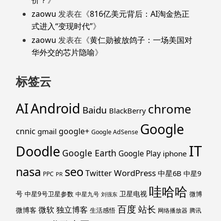
zaowu
发表在《
816亿美元背后：AI淘金热正
式进入“变现时代”
》
zaowu
发表在《
黄仁勋被放鸽子：一场美国对
华外交的芯片隐喻
》
标签云
Android
AI
chrome
Baidu
BlackBerry
Google
cnnic
google+
gmail
Google AdSense
IT
Doodle
Google Earth
Google Play
iphone
nasa
seo
WordPress
Twitter
中星6B
中星9
PPC
PR
哇哈哈
号
卫星电视
中星9号卫星参数
微博
中星九号
刘强东
百度
站长
独立博客
微软
微博客
生活感悟
网络播放器
腾讯