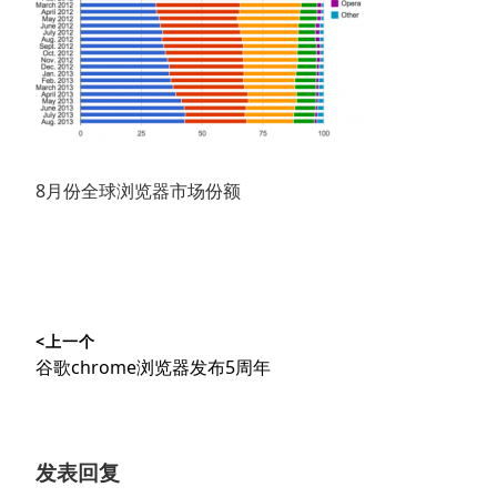
8月份全球浏览器市场份额
文
<上一个
章
上
谷歌chrome浏览器发布5周年
导
篇
文
航
章：
发表回复