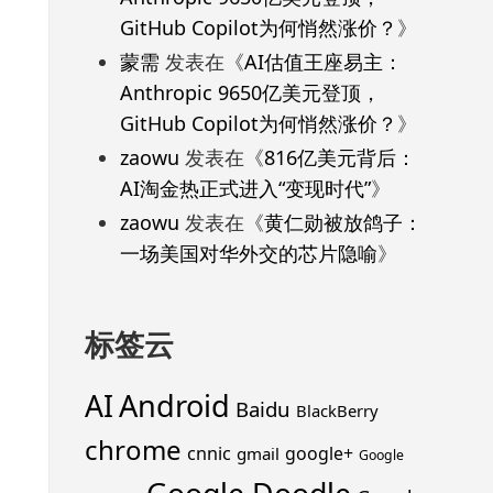
GitHub Copilot为何悄然涨价？
》
蒙需
发表在《
AI估值王座易主：
Anthropic 9650亿美元登顶，
GitHub Copilot为何悄然涨价？
》
zaowu
发表在《
816亿美元背后：
AI淘金热正式进入“变现时代”
》
zaowu
发表在《
黄仁勋被放鸽子：
一场美国对华外交的芯片隐喻
》
标签云
Android
AI
Baidu
BlackBerry
chrome
cnnic
google+
gmail
Google