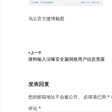
乌云官方微博截图
文
<上一个
章
上
搜狗输入法曝安全漏洞致用户信息泄露
篇
导
文
航
章：
发表回复
您的邮箱地址不会被公开。
必填项已用
*
评论
*