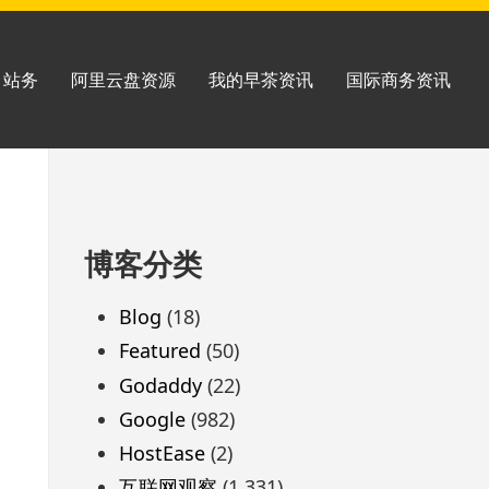
站务
阿里云盘资源
我的早茶资讯
国际商务资讯
跳
博客分类
至
页
Blog
(18)
脚
Featured
(50)
Godaddy
(22)
Google
(982)
HostEase
(2)
互联网观察
(1,331)