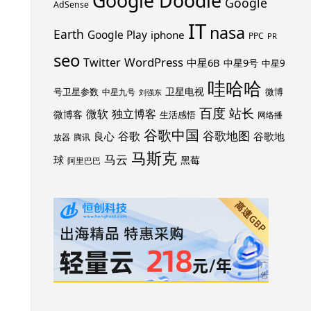
Google Doodle
Google
AdSense
IT
nasa
Earth
Google Play
iphone
PPC
PR
seo
WordPress
Twitter
中星6B
中星9号
中星9
哇哈哈
卫星电视
号卫星参数
微博
中星九号
刘强东
百度
站长
独立博客
微软
微博客
生活感悟
网络播
谷歌中国
谷歌地图
谷歌
谷歌地
良心
放器
腾讯
马斯克
马云
球
黑莓
阿里巴巴