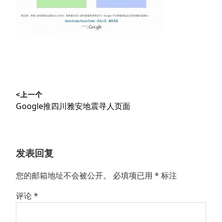
文
<上一个
章
上
Google推四川雅安地震寻人页面
导
篇
文
航
章：
发表回复
您的邮箱地址不会被公开。
必填项已用
*
标注
评论
*