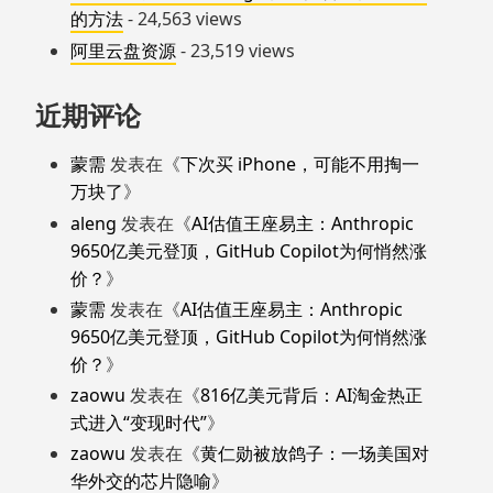
的方法
- 24,563 views
阿里云盘资源
- 23,519 views
近期评论
蒙需
发表在《
下次买 iPhone，可能不用掏一
万块了
》
aleng
发表在《
AI估值王座易主：Anthropic
9650亿美元登顶，GitHub Copilot为何悄然涨
价？
》
蒙需
发表在《
AI估值王座易主：Anthropic
9650亿美元登顶，GitHub Copilot为何悄然涨
价？
》
zaowu
发表在《
816亿美元背后：AI淘金热正
式进入“变现时代”
》
zaowu
发表在《
黄仁勋被放鸽子：一场美国对
华外交的芯片隐喻
》