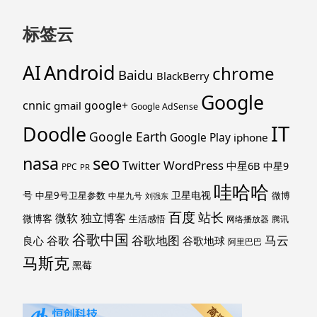
标签云
Android
AI
chrome
Baidu
BlackBerry
Google
cnnic
google+
gmail
Google AdSense
IT
Doodle
Google Earth
Google Play
iphone
nasa
seo
WordPress
Twitter
中星6B
中星9
PPC
PR
哇哈哈
号
卫星电视
中星9号卫星参数
微博
中星九号
刘强东
百度
站长
独立博客
微软
微博客
生活感悟
网络播放器
腾讯
谷歌中国
马云
谷歌地图
谷歌
谷歌地球
良心
阿里巴巴
马斯克
黑莓