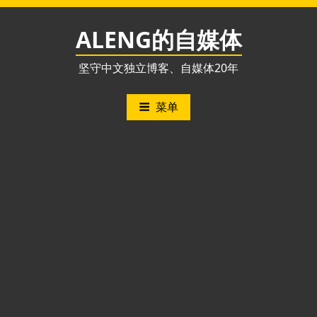
跳
至
ALENG的自媒体
内
容
坚守中文独立博客、自媒体20年
菜单