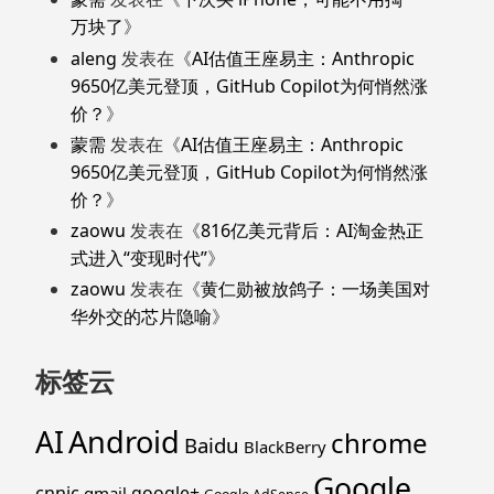
万块了
》
aleng
发表在《
AI估值王座易主：Anthropic
9650亿美元登顶，GitHub Copilot为何悄然涨
价？
》
蒙需
发表在《
AI估值王座易主：Anthropic
9650亿美元登顶，GitHub Copilot为何悄然涨
价？
》
zaowu
发表在《
816亿美元背后：AI淘金热正
式进入“变现时代”
》
zaowu
发表在《
黄仁勋被放鸽子：一场美国对
华外交的芯片隐喻
》
标签云
Android
AI
chrome
Baidu
BlackBerry
Google
cnnic
google+
gmail