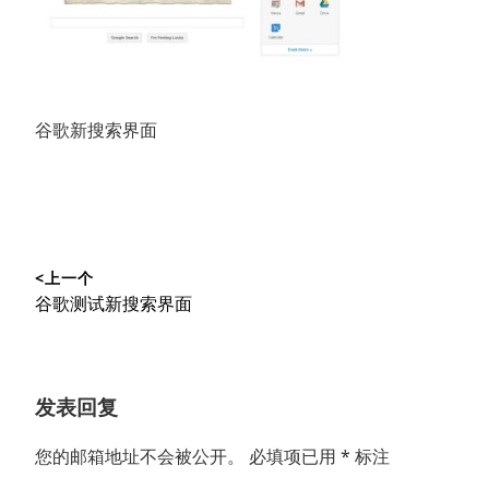
谷歌新搜索界面
文
<上一个
章
上
谷歌测试新搜索界面
导
篇
文
航
章：
发表回复
您的邮箱地址不会被公开。
必填项已用
*
标注