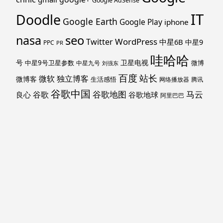
Google AdSense
IT
Doodle
Google Earth
Google Play
iphone
nasa
seo
WordPress
Twitter
中星6B
中星9
PPC
PR
哇哈哈
号
卫星电视
中星9号卫星参数
微博
中星九号
刘强东
百度
站长
独立博客
微软
微博客
生活感悟
网络播放器
腾讯
谷歌中国
马云
谷歌地图
谷歌
谷歌地球
良心
阿里巴巴
马斯克
黑莓