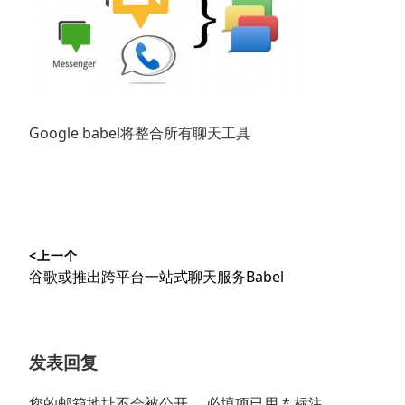
Google babel将整合所有聊天工具
文
<上一个
章
上
谷歌或推出跨平台一站式聊天服务Babel
导
篇
文
航
章：
发表回复
您的邮箱地址不会被公开。
必填项已用
*
标注