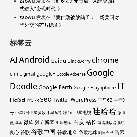
zaowu
发表在《
816亿美元背后：AI淘金热正
式进入“变现时代”
》
zaowu
发表在《
黄仁勋被放鸽子：一场美国对
华外交的芯片隐喻
》
标签云
Android
AI
chrome
Baidu
BlackBerry
Google
cnnic
google+
gmail
Google AdSense
IT
Doodle
Google Earth
Google Play
iphone
nasa
seo
WordPress
Twitter
中星6B
中星9
PPC
PR
哇哈哈
号
卫星电视
中星9号卫星参数
微博
中星九号
刘强东
百度
站长
独立博客
微软
微博客
生活感悟
网络播放器
腾讯
谷歌中国
马云
谷歌地图
谷歌
谷歌地球
良心
阿里巴巴