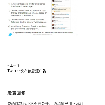
文
<上一个
章
上
Twitter发布信息流广告
导
篇
文
航
章：
发表回复
您的邮箱地址不会被公开。
必填项已用
*
标注