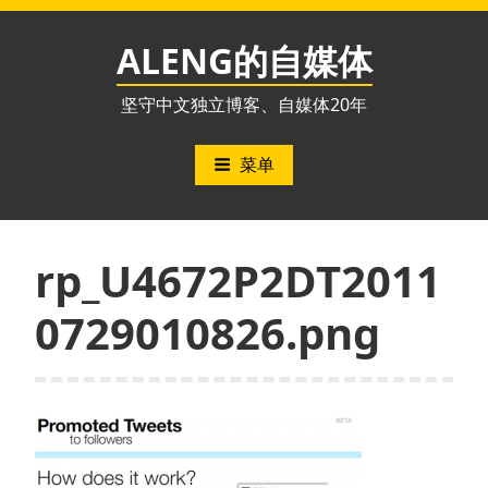
跳
至
ALENG的自媒体
内
容
坚守中文独立博客、自媒体20年
菜单
rp_U4672P2DT2011
0729010826.png