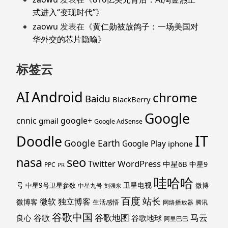
式进入“变现时代”
》
zaowu
发表在《
黄仁勋被放鸽子：一场美国对
华外交的芯片隐喻
》
标签云
Android
AI
chrome
Baidu
BlackBerry
Google
cnnic
google+
gmail
Google AdSense
IT
Doodle
Google Earth
Google Play
iphone
nasa
seo
WordPress
Twitter
中星6B
中星9
PPC
PR
哇哈哈
号
卫星电视
中星9号卫星参数
微博
中星九号
刘强东
百度
站长
独立博客
微软
微博客
生活感悟
网络播放器
腾讯
谷歌中国
马云
谷歌地图
谷歌
谷歌地球
良心
阿里巴巴