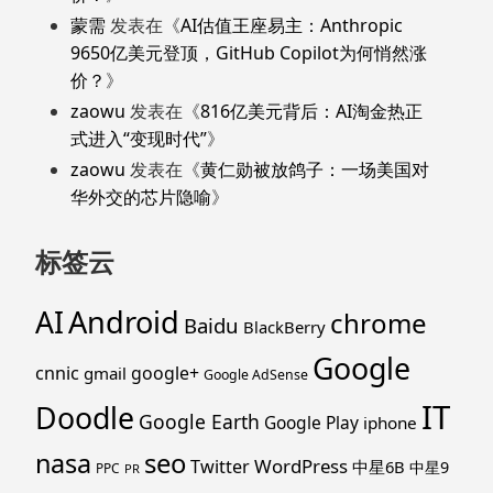
蒙需
发表在《
AI估值王座易主：Anthropic
9650亿美元登顶，GitHub Copilot为何悄然涨
价？
》
zaowu
发表在《
816亿美元背后：AI淘金热正
式进入“变现时代”
》
zaowu
发表在《
黄仁勋被放鸽子：一场美国对
华外交的芯片隐喻
》
标签云
Android
AI
chrome
Baidu
BlackBerry
Google
cnnic
google+
gmail
Google AdSense
IT
Doodle
Google Earth
Google Play
iphone
nasa
seo
WordPress
Twitter
中星6B
中星9
PPC
PR