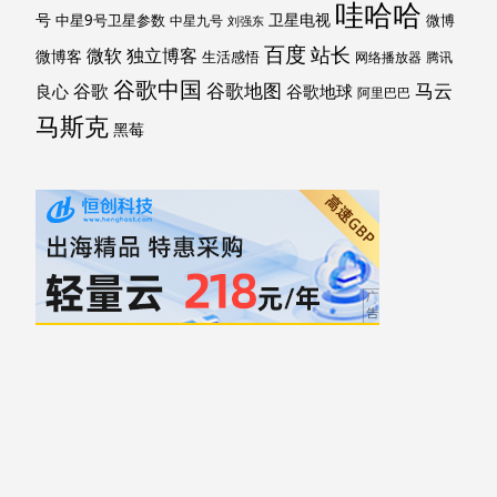
哇哈哈
号
卫星电视
中星9号卫星参数
微博
中星九号
刘强东
百度
站长
独立博客
微软
微博客
生活感悟
网络播放器
腾讯
谷歌中国
马云
谷歌地图
谷歌
谷歌地球
良心
阿里巴巴
马斯克
黑莓