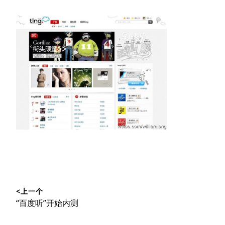
文
<上一个
章
上
“百度听”开始内测
导
篇