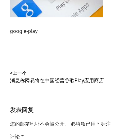
google-play
文
<上一个
章
上
消息称网易将在中国经营谷歌Play应用商店
导
篇
文
航
章：
发表回复
您的邮箱地址不会被公开。
必填项已用
*
标注
评论
*