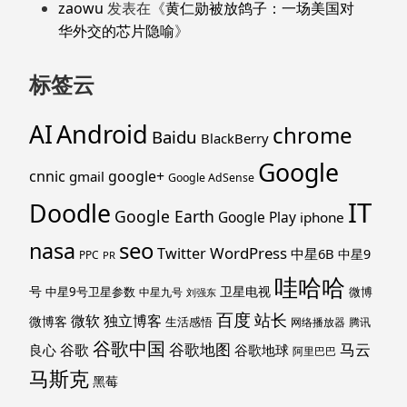
zaowu
发表在《
黄仁勋被放鸽子：一场美国对
华外交的芯片隐喻
》
标签云
Android
AI
chrome
Baidu
BlackBerry
Google
cnnic
google+
gmail
Google AdSense
IT
Doodle
Google Earth
Google Play
iphone
nasa
seo
WordPress
Twitter
中星6B
中星9
PPC
PR
哇哈哈
号
卫星电视
中星9号卫星参数
微博
中星九号
刘强东
百度
站长
独立博客
微软
微博客
生活感悟
网络播放器
腾讯
谷歌中国
马云
谷歌地图
谷歌
谷歌地球
良心
阿里巴巴
马斯克
黑莓